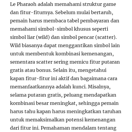
Le Pharaoh adalah memahami struktur game
dan fitur-fiturnya. Sebelum mulai bertaruh,
pemain harus membaca tabel pembayaran dan
memahami simbol-simbol khusus seperti
simbol liar (wild) dan simbol pencar (scatter).
Wild biasanya dapat menggantikan simbol lain
untuk membentuk kombinasi kemenangan,
sementara scatter sering memicu fitur putaran
gratis atau bonus. Selain itu, mengetahui
kapan fitur-fitur ini aktif dan bagaimana cara
memanfaatkannya adalah kunci. Misalnya,
selama putaran gratis, peluang mendapatkan
kombinasi besar meningkat, sehingga pemain
harus tahu kapan harus meningkatkan taruhan
untuk memaksimalkan potensi kemenangan
dari fitur ini. Pemahaman mendalam tentang