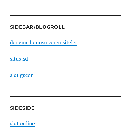
SIDEBAR/BLOGROLL
deneme bonusu veren siteler
situs 4d
slot gacor
SIDESIDE
slot online