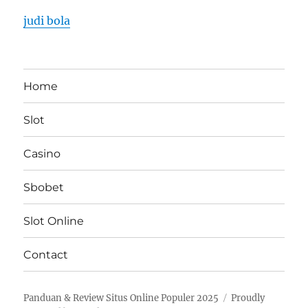
judi bola
Home
Slot
Casino
Sbobet
Slot Online
Contact
Panduan & Review Situs Online Populer 2025
Proudly