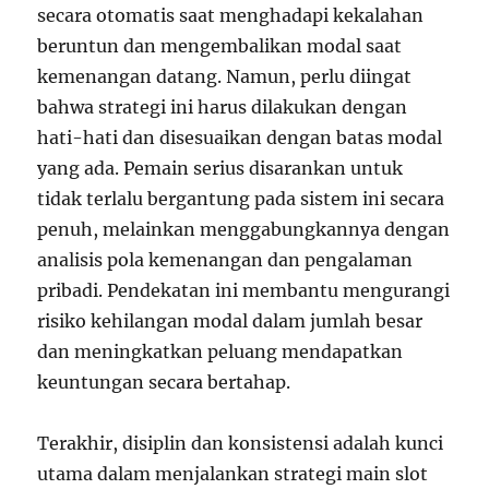
secara otomatis saat menghadapi kekalahan
beruntun dan mengembalikan modal saat
kemenangan datang. Namun, perlu diingat
bahwa strategi ini harus dilakukan dengan
hati-hati dan disesuaikan dengan batas modal
yang ada. Pemain serius disarankan untuk
tidak terlalu bergantung pada sistem ini secara
penuh, melainkan menggabungkannya dengan
analisis pola kemenangan dan pengalaman
pribadi. Pendekatan ini membantu mengurangi
risiko kehilangan modal dalam jumlah besar
dan meningkatkan peluang mendapatkan
keuntungan secara bertahap.
Terakhir, disiplin dan konsistensi adalah kunci
utama dalam menjalankan strategi main slot