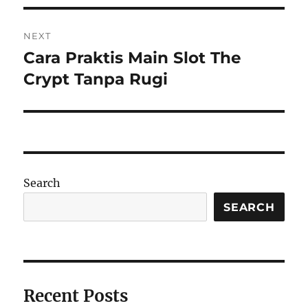
NEXT
Cara Praktis Main Slot The
Next
post:
Crypt Tanpa Rugi
Search
SEARCH
Recent Posts