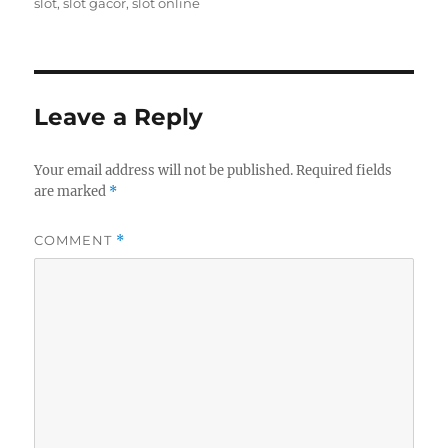
on
slot
,
slot gacor
,
slot online
Leave a Reply
Your email address will not be published.
Required fields
are marked
*
COMMENT
*