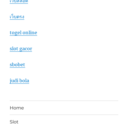
เว็บสล็อต
เว็บตรง
togel online
slot gacor
sbobet
judi bola
Home
Slot