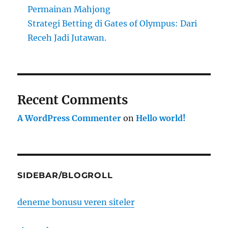
Permainan Mahjong
Strategi Betting di Gates of Olympus: Dari
Receh Jadi Jutawan.
Recent Comments
A WordPress Commenter
on
Hello world!
SIDEBAR/BLOGROLL
deneme bonusu veren siteler