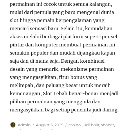
permainan ini cocok untuk semua kalangan,
mulai dari pemula yang baru mengenal dunia
slot hingga pemain berpengalaman yang
mencari sensasi baru. Selain itu, kemudahan
akses melalui berbagai platform seperti ponsel
pintar dan komputer membuat permainan ini
semakin populer dan mudah dijangkau kapan
saja dan di mana saja. Dengan kombinasi
desain yang menarik, mekanisme permainan
yang mengasyikkan, fitur bonus yang
melimpah, dan peluang besar untuk meraih
kemenangan, Slot Lebah benar-benar menjadi
pilihan permainan yang menggoda dan
mengasyikkan bagi setiap pencinta judi daring.
Author
Posted
Tags
admin
August 6, 2025
casino
,
judi bola
,
sbobet
,