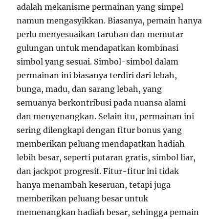
adalah mekanisme permainan yang simpel
namun mengasyikkan. Biasanya, pemain hanya
perlu menyesuaikan taruhan dan memutar
gulungan untuk mendapatkan kombinasi
simbol yang sesuai. Simbol-simbol dalam
permainan ini biasanya terdiri dari lebah,
bunga, madu, dan sarang lebah, yang
semuanya berkontribusi pada nuansa alami
dan menyenangkan. Selain itu, permainan ini
sering dilengkapi dengan fitur bonus yang
memberikan peluang mendapatkan hadiah
lebih besar, seperti putaran gratis, simbol liar,
dan jackpot progresif. Fitur-fitur ini tidak
hanya menambah keseruan, tetapi juga
memberikan peluang besar untuk
memenangkan hadiah besar, sehingga pemain