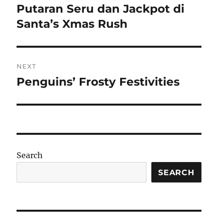
navigation
Putaran Seru dan Jackpot di
Previous
post:
Santa’s Xmas Rush
NEXT
Penguins’ Frosty Festivities
Next
post:
Search
SEARCH