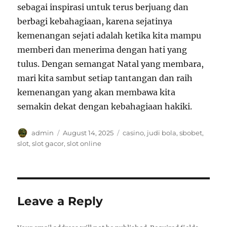
sebagai inspirasi untuk terus berjuang dan
berbagi kebahagiaan, karena sejatinya
kemenangan sejati adalah ketika kita mampu
memberi dan menerima dengan hati yang
tulus. Dengan semangat Natal yang membara,
mari kita sambut setiap tantangan dan raih
kemenangan yang akan membawa kita
semakin dekat dengan kebahagiaan hakiki.
Author
Posted
Tags
admin
August 14, 2025
casino
,
judi bola
,
sbobet
,
on
slot
,
slot gacor
,
slot online
Leave a Reply