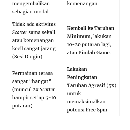
mengembalikan
kemenangan.
sebagian modal.
Tidak ada aktivitas
Kembali ke Taruhan
Scatter
sama sekali,
Minimum
, lakukan
atau kemenangan
10-20 putaran lagi,
kecil sangat jarang
atau
Pindah Game
.
(Sesi Dingin).
Lakukan
Permainan terasa
Peningkatan
sangat “hangat”
Taruhan Agresif
(5x)
(muncul 2x
Scatter
untuk
hampir setiap 5-10
memaksimalkan
putaran).
potensi Free Spin.