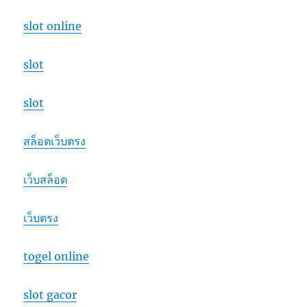
slot online
slot
slot
สล็อตเว็บตรง
เว็บสล็อต
เว็บตรง
togel online
slot gacor