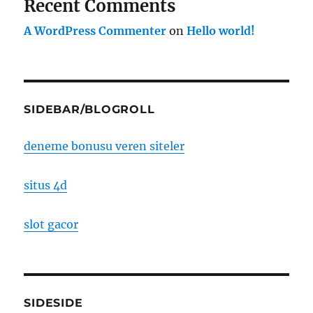
Recent Comments
A WordPress Commenter
on
Hello world!
SIDEBAR/BLOGROLL
deneme bonusu veren siteler
situs 4d
slot gacor
SIDESIDE