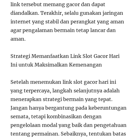
link tersebut memang gacor dan dapat
diandalkan. Terakhir, selalu gunakan jaringan
internet yang stabil dan perangkat yang aman
agar pengalaman bermain tetap lancar dan
aman.
Strategi Memanfaatkan Link Slot Gacor Hari
Ini untuk Maksimalkan Kemenangan
Setelah menemukan link slot gacor hari ini
yang terpercaya, langkah selanjutnya adalah
menerapkan strategi bermain yang tepat.
Jangan hanya bergantung pada keberuntungan
semata, tetapi kombinasikan dengan
pengelolaan modal yang baik dan pengetahuan
tentang permainan. Sebaiknya, tentukan batas