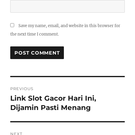
Save my name, email, and website in this browser for
the next time I comment.
Post
PREVIOUS
navigation
Link Slot Gacor Hari Ini,
Previous
post:
Dijamin Pasti Menang
NEXT