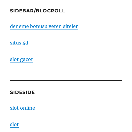
SIDEBAR/BLOGROLL
deneme bonusu veren siteler
situs 4d
slot gacor
SIDESIDE
slot online
slot