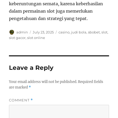
keberuntungan semata, karena keberhasilan
dalam permainan slot juga memerlukan
pengetahuan dan strategi yang tepat.
Author
Posted
Tags
admin
July 23, 2025
casino
,
judi bola
,
sbobet
,
slot
,
on
slot gacor
,
slot online
Leave a Reply
Your email address will not be published.
Required fields
are marked
*
COMMENT
*