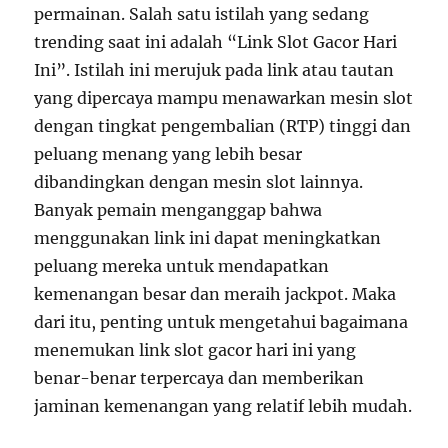
permainan. Salah satu istilah yang sedang
trending saat ini adalah “Link Slot Gacor Hari
Ini”. Istilah ini merujuk pada link atau tautan
yang dipercaya mampu menawarkan mesin slot
dengan tingkat pengembalian (RTP) tinggi dan
peluang menang yang lebih besar
dibandingkan dengan mesin slot lainnya.
Banyak pemain menganggap bahwa
menggunakan link ini dapat meningkatkan
peluang mereka untuk mendapatkan
kemenangan besar dan meraih jackpot. Maka
dari itu, penting untuk mengetahui bagaimana
menemukan link slot gacor hari ini yang
benar-benar terpercaya dan memberikan
jaminan kemenangan yang relatif lebih mudah.