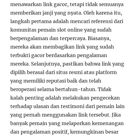
menawarkan link gacor, tetapi tidak semuanya
memberikan janji yang nyata. Oleh karena itu,
langkah pertama adalah mencari referensi dari
komunitas pemain slot online yang sudah
berpengalaman dan terpercaya. Biasanya,
mereka akan membagikan link yang sudah
terbukti gacor berdasarkan pengalaman
mereka. Selanjutnya, pastikan bahwa link yang
dipilih berasal dari situs resmi atau platform
yang memiliki reputasi baik dan telah
beroperasi selama bertahun-tahun. Tidak
kalah penting adalah melakukan pengecekan
terhadap ulasan dan testimoni dari pemain lain
yang pernah menggunakan link tersebut. Jika
banyak pemain yang melaporkan kemenangan
dan pengalaman positif, kemungkinan besar