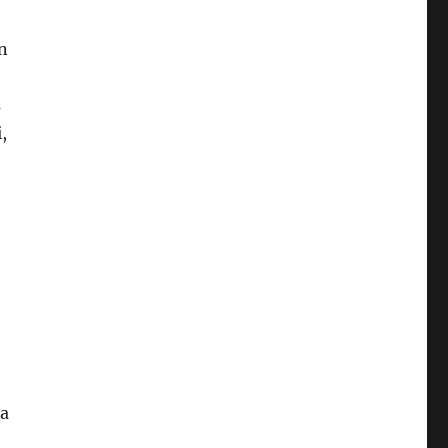
n
s
,
ka