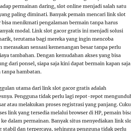
adap permainan daring, slot online menjadi salah satu
yang paling diminati. Banyak pemain mencari link slot
ar bisa menikmati pengalaman bermain tanpa harus
yak modal. Link slot gacor gratis ini menjadi solusi
arik, terutama bagi mereka yang ingin mencoba
n merasakan sensasi kemenangan besar tanpa perlu
iaya tambahan. Dengan kemudahan akses yang bisa
ng dari ponsel, siapa saja kini dapat bermain kapan saja
a tanpa hambatan.
gulan utama dari link slot gacor gratis adalah
nya. Pengguna tidak perlu lagi repot-repot mengundu
sar atau melakukan proses registrasi yang panjang. Cuk
s link yang tersedia melalui browser di HP, pemain bis
ke dalam permainan. Banyak situs menyediakan link sl
g stabil dan terpercaya, sehingga pengguna tidak perlu