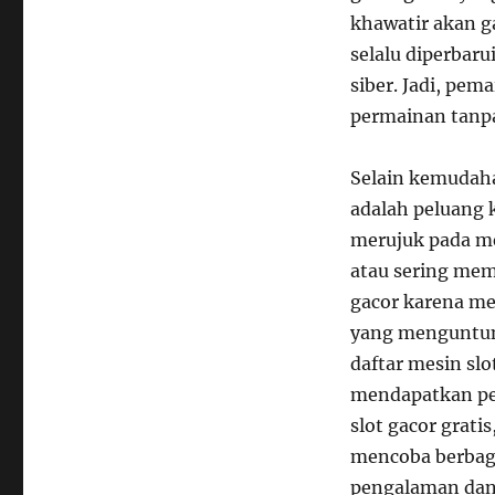
khawatir akan ga
selalu diperbar
siber. Jadi, pe
permainan tanpa
Selain kemudahan
adalah peluang k
merujuk pada m
atau sering mem
gacor karena m
yang menguntung
daftar mesin sl
mendapatkan pe
slot gacor grati
mencoba berbaga
pengalaman dan