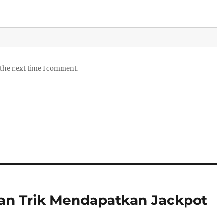
 the next time I comment.
s dan Trik Mendapatkan Jackpot