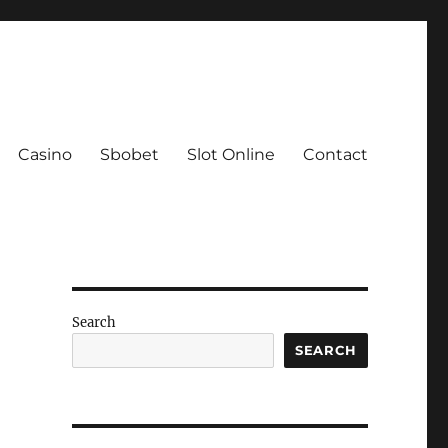
Casino
Sbobet
Slot Online
Contact
Search
SEARCH