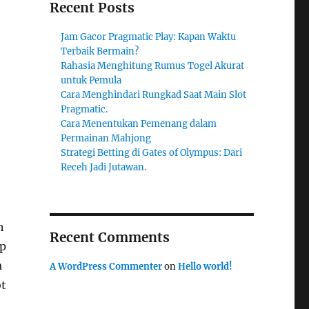
Recent Posts
Jam Gacor Pragmatic Play: Kapan Waktu
Terbaik Bermain?
Rahasia Menghitung Rumus Togel Akurat
untuk Pemula
Cara Menghindari Rungkad Saat Main Slot
Pragmatic.
Cara Menentukan Pemenang dalam
Permainan Mahjong
Strategi Betting di Gates of Olympus: Dari
Receh Jadi Jutawan.
h
Recent Comments
up
a
A WordPress Commenter
on
Hello world!
ot