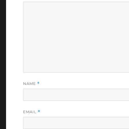
NAME
*
EMAIL
*