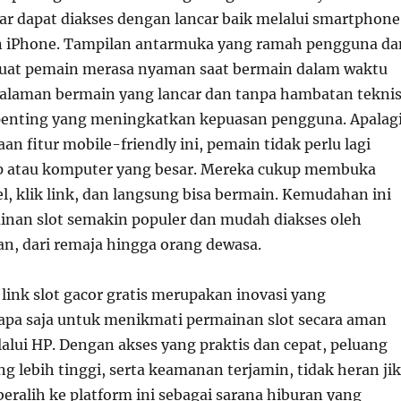
ar dapat diakses dengan lancar baik melalui smartphone
 iPhone. Tampilan antarmuka yang ramah pengguna da
uat pemain merasa nyaman saat bermain dalam waktu
alaman bermain yang lancar dan tanpa hambatan tekni
penting yang meningkatkan kepuasan pengguna. Apalagi
n fitur mobile-friendly ini, pemain tidak perlu lagi
 atau komputer yang besar. Mereka cukup membuka
l, klik link, dan langsung bisa bermain. Kemudahan ini
nan slot semakin populer dan mudah diakses oleh
an, dari remaja hingga orang dewasa.
link slot gacor gratis merupakan inovasi yang
pa saja untuk menikmati permainan slot secara aman
lui HP. Dengan akses yang praktis dan cepat, peluang
 lebih tinggi, serta keamanan terjamin, tidak heran ji
eralih ke platform ini sebagai sarana hiburan yang