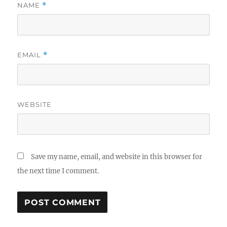
NAME
*
EMAIL
*
WEBSITE
Save my name, email, and website in this browser for
the next time I comment.