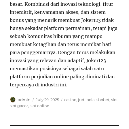
besar. Kombinasi dari inovasi teknologi, fitur
interaktif, kenyamanan akses, dan sistem
bonus yang menarik membuat Joker123 tidak
hanya sekadar platform permainan, tetapi juga
sebuah komunitas hiburan yang mampu
membuat ketagihan dan terus memikat hati
para penggemarnya. Dengan terus melakukan
inovasi yang relevan dan adaptif, Joker123
memastikan posisinya sebagai salah satu
platform perjudian online paling diminati dan
terpercaya di industri ini.
Author
Posted
Tags
admin
July 29, 2025
casino
,
judi bola
,
sbobet
,
slot
,
on
slot gacor
,
slot online