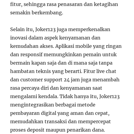
fitur, sehingga rasa penasaran dan ketagihan
semakin berkembang.
Selain itu, Joker123 juga memperkenalkan
inovasi dalam aspek kenyamanan dan
kemudahan akses. Aplikasi mobile yang ringan
dan responsif memungkinkan pemain untuk
bermain kapan saja dan di mana saja tanpa
hambatan teknis yang berarti. Fitur live chat
dan customer support 24 jam juga menambah
rasa percaya diri dan kenyamanan saat
mengalami kendala. Tidak hanya itu, Joker123
mengintegrasikan berbagai metode
pembayaran digital yang aman dan cepat,
memudahkan transaksi dan mempercepat
proses deposit maupun penarikan dana.