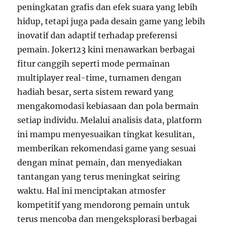
peningkatan grafis dan efek suara yang lebih
hidup, tetapi juga pada desain game yang lebih
inovatif dan adaptif terhadap preferensi
pemain. Joker123 kini menawarkan berbagai
fitur canggih seperti mode permainan
multiplayer real-time, turnamen dengan
hadiah besar, serta sistem reward yang
mengakomodasi kebiasaan dan pola bermain
setiap individu. Melalui analisis data, platform
ini mampu menyesuaikan tingkat kesulitan,
memberikan rekomendasi game yang sesuai
dengan minat pemain, dan menyediakan
tantangan yang terus meningkat seiring
waktu. Hal ini menciptakan atmosfer
kompetitif yang mendorong pemain untuk
terus mencoba dan mengeksplorasi berbagai