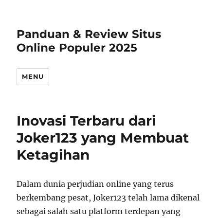
Panduan & Review Situs
Online Populer 2025
MENU
Inovasi Terbaru dari
Joker123 yang Membuat
Ketagihan
Dalam dunia perjudian online yang terus
berkembang pesat, Joker123 telah lama dikenal
sebagai salah satu platform terdepan yang