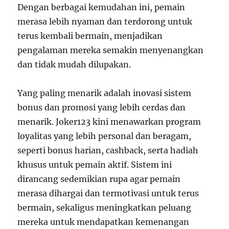
Dengan berbagai kemudahan ini, pemain
merasa lebih nyaman dan terdorong untuk
terus kembali bermain, menjadikan
pengalaman mereka semakin menyenangkan
dan tidak mudah dilupakan.
Yang paling menarik adalah inovasi sistem
bonus dan promosi yang lebih cerdas dan
menarik. Joker123 kini menawarkan program
loyalitas yang lebih personal dan beragam,
seperti bonus harian, cashback, serta hadiah
khusus untuk pemain aktif. Sistem ini
dirancang sedemikian rupa agar pemain
merasa dihargai dan termotivasi untuk terus
bermain, sekaligus meningkatkan peluang
mereka untuk mendapatkan kemenangan