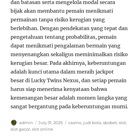
dan batasan serta mengelola modal secara
bijak akan membantu pemain menikmati
permainan tanpa risiko kerugian yang
berlebihan. Dengan pendekatan yang tepat dan
pengetahuan tentang probabilitas, pemain
dapat menikmati pengalaman bermain yang
menyenangkan sekaligus meminimalkan risiko
kerugian besar. Pada akhirnya, keberuntungan
adalah kunci utama dalam meraih jackpot
besar di Lucky Twins Nexus, dan setiap pemain
harus siap menerima kenyataan bahwa
kemenangan besar adalah momen langka yang
sangat bergantung pada keberuntungan murni.
Author
Posted
Tags
admin
July 31, 2025
casino
,
judi bola
,
sbobet
,
slot
,
on
slot gacor
,
slot online