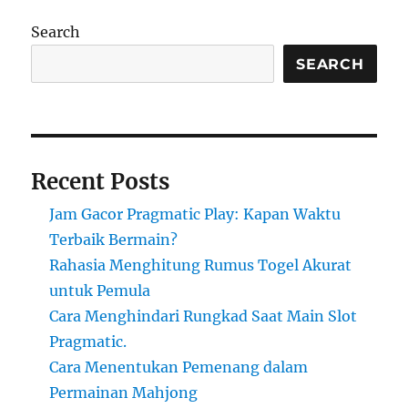
Search
SEARCH
Recent Posts
Jam Gacor Pragmatic Play: Kapan Waktu
Terbaik Bermain?
Rahasia Menghitung Rumus Togel Akurat
untuk Pemula
Cara Menghindari Rungkad Saat Main Slot
Pragmatic.
Cara Menentukan Pemenang dalam
Permainan Mahjong