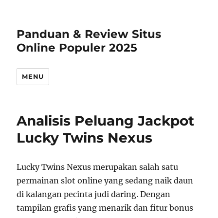
Panduan & Review Situs
Online Populer 2025
MENU
Analisis Peluang Jackpot
Lucky Twins Nexus
Lucky Twins Nexus merupakan salah satu
permainan slot online yang sedang naik daun
di kalangan pecinta judi daring. Dengan
tampilan grafis yang menarik dan fitur bonus